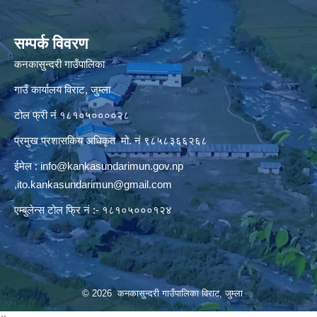
सम्पर्क विवरण
कनकासुन्दरी गाउँपालिका
गाउँ कार्यालय विराट, जुम्ला
टोल फ्री नं १८१०५००००२८
प्रमुख प्रशासकिय अधिकृत मो. नं ९८५८३६६२६८
ईमेल :
info@kankasundarimun.gov.np
,
ito.kankasundarimun@gmail.com
एम्बुलेन्स टोल फ्रि नं :- १८१०५०००१२४
© 2026 कनकासुन्दरी गाउँपालिका विराट, जुम्ला