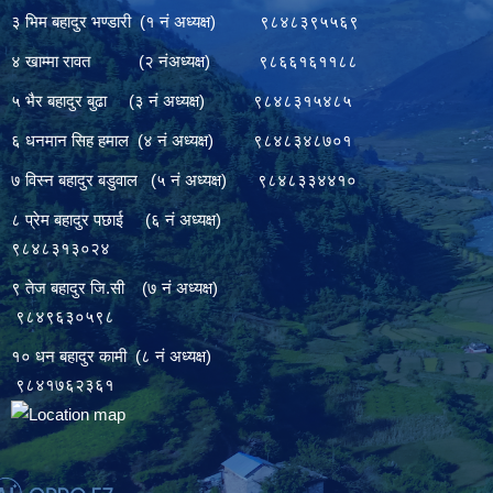
३ भिम बहादुर भण्डारी (१ नं अध्यक्ष) ९८४८३९५५६९
४ खाम्मा रावत (२ नंअध्यक्ष) ९८६६१६११८८
५ भैर बहादुर बुढा (३ नं अध्यक्ष) ९८४८३१५४८५
६ धनमान सिह हमाल (४ नं अध्यक्ष) ९८४८३४८७०१
७ विस्न बहादुर बडुवाल (५ नं अध्यक्ष) ९८४८३३४४१०
८ प्रेम बहादुर पछाई (६ नं अध्यक्ष)
९८४८३१३०२४
९ तेज बहादुर जि.सी (७ नं अध्यक्ष)
९८४९६३०५९८
१० धन बहादुर कामी (८ नं अध्यक्ष)
९८४१७६२३६१