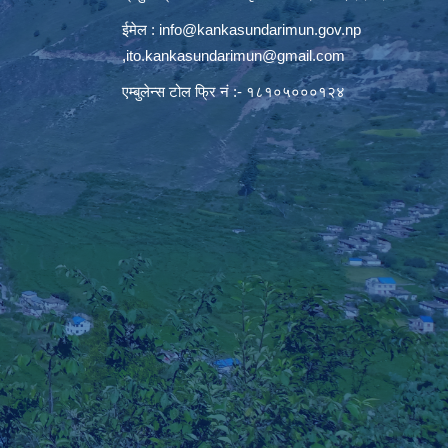
ईमेल :
info@kankasundarimun.gov.np
,
ito.kankasundarimun@gmail.com
एम्बुलेन्स टोल फ्रि नं :- १८१०५०००१२४