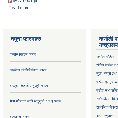
IMG_0001.pdf
Read more
about कनकासुन्दरी गाउँपालिका भित्र रहेका सम्पुर्ण विद्याल
नमुना फारमहरु
कर्णाली 
मन्त्राल
सम्पत्ति विवरण फारम
कर्णाली पाेर्टल
संघिय मामिला तथ
एम्बुलेन्स स्पेसिफिकेशन फारम
मुख्य मन्त्री तथ
प्रदेश प्रमुख का
बाख्रा पकेटको अनुसूची फारम
प्रदेश सभा सचि
अार्थिक मामिला 
भेडा पकेटको लागी अनुसुची १ र २ फारम
सामाजिक विकास 
अर्थ मन्त्रालय
दरखास्त फारम