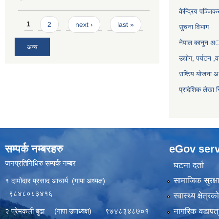
केन्द्रिय पञ्जि
Pages
1
2
next ›
last »
सुचना विभाग
नेपाल कानुन अ
अन्य
उद्योग, पर्यटन 
राष्टिय याेजना
प्रादेशिक लेखा न
सम्पर्क नम्बरहरु
eGov serv
जनप्रतिनिधिरु सम्पर्क नम्बर
घटना दर्ता
सामाजिक सुरक्ष
१ दामोदार प्रसाद आचार्य (गापा अध्यक्ष)
९८४८०८३४१६
स्वास्थ्य क्षेत्र
नागरिक वडापत्
२ प्रेमकली बुढा (गापा उपाध्यक्ष) ९७४८३४८७०१