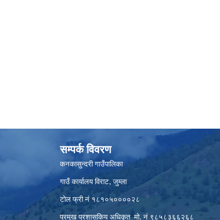
सम्पर्क विवरण
कनकासुन्दरी गाउँपालिका
गाउँ कार्यालय विराट, जुम्ला
टोल फ्री नं १८१०५००००२८
प्रमुख प्रशासकिय अधिकृत मो. नं ९८५८३६६२६८