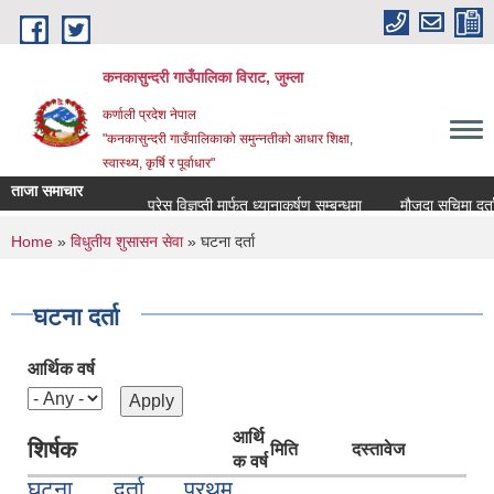
Skip to main content
कनकासुन्दरी गाउँपालिका विराट, जुम्ला
कर्णाली प्रदेश नेपाल
"कनकासुन्दरी गाउँपालिकाको समुन्नतीको आधार शिक्षा,
स्वास्थ्य, कृर्षि र पूर्वाधार"
ताजा समाचार
प्रेस विज्ञप्ती मार्फत ध्यानाकर्षण सम्बन्धमा
मौजुदा सुचिमा दर्ता वा 
You are here
Home
»
विधुतीय शुसासन सेवा
» घटना दर्ता
घटना दर्ता
आर्थिक वर्ष
आर्थि
शिर्षक
मिति
दस्तावेज
क वर्ष
घट्ना दर्ता प्रथम