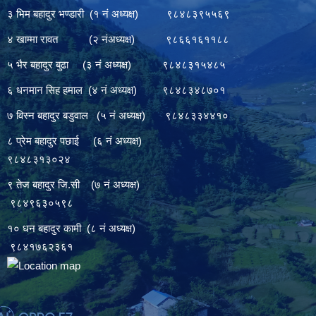
३ भिम बहादुर भण्डारी (१ नं अध्यक्ष) ९८४८३९५५६९
४ खाम्मा रावत (२ नंअध्यक्ष) ९८६६१६११८८
५ भैर बहादुर बुढा (३ नं अध्यक्ष) ९८४८३१५४८५
६ धनमान सिह हमाल (४ नं अध्यक्ष) ९८४८३४८७०१
७ विस्न बहादुर बडुवाल (५ नं अध्यक्ष) ९८४८३३४४१०
८ प्रेम बहादुर पछाई (६ नं अध्यक्ष)
९८४८३१३०२४
९ तेज बहादुर जि.सी (७ नं अध्यक्ष)
९८४९६३०५९८
१० धन बहादुर कामी (८ नं अध्यक्ष)
९८४१७६२३६१