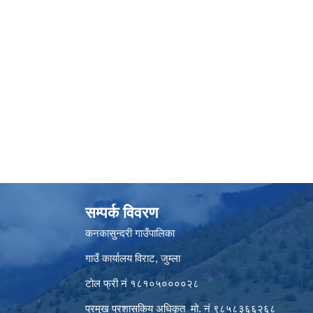
सम्पर्क विवरण
कनकासुन्दरी गाउँपालिका
गाउँ कार्यालय विराट, जुम्ला
टोल फ्री नं १८१०५००००२८
प्रमुख प्रशासकिय अधिकृत मो. नं ९८५८३६६२६८