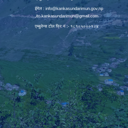
ईमेल :
info@kankasundarimun.gov.np
,
ito.kankasundarimun@gmail.com
एम्बुलेन्स टोल फ्रि नं :- १८१०५०००१२४