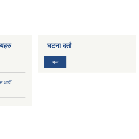
णयहरु
घटना दर्ता
अन्य
त आठौँ