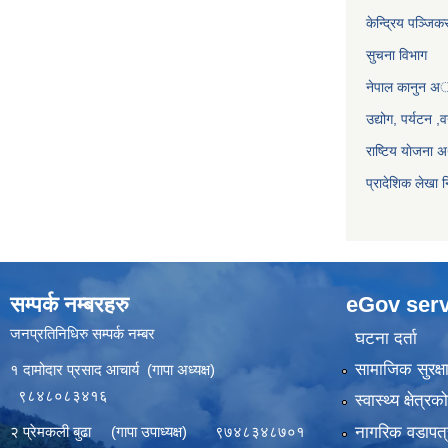
केन्द्रिय पञ्जि
सुचना विभाग
नेपाल कानुन अ
उद्योग, पर्यटन 
राष्टिय याेजना
प्रादेशिक लेखा न
सम्पर्क नम्बरहरु
eGov serv
जनप्रतिनिधिरु सम्पर्क नम्बर
घटना दर्ता
सामाजिक सुरक्ष
१ दामोदार प्रसाद आचार्य (गापा अध्यक्ष)
९८४८०८३४१६
स्वास्थ्य क्षेत्र
नागरिक वडापत्
२ प्रेमकली बुढा (गापा उपाध्यक्ष) ९७४८३४८७०१