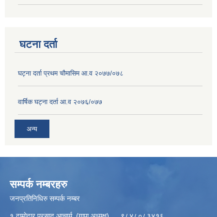
घटना दर्ता
घट्ना दर्ता प्रथम चौमासिम आ.व २०७७/०७८
वार्षिक घट्ना दर्ता आ.व २०७६/०७७
अन्य
सम्पर्क नम्बरहरु
जनप्रतिनिधिरु सम्पर्क नम्बर
१ दामोदार प्रसाद आचार्य (गापा अध्यक्ष) ९८४८०८३४१६