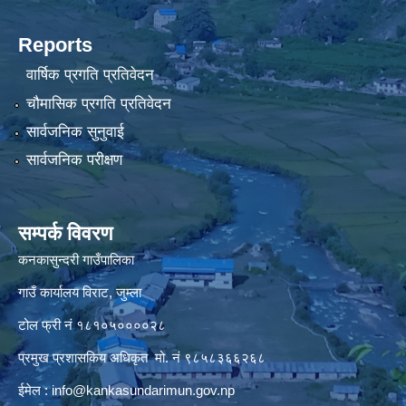
Reports
वार्षिक प्रगति प्रतिवेदन
चौमासिक प्रगति प्रतिवेदन
सार्वजनिक सुनुवाई
सार्वजनिक परीक्षण
सम्पर्क विवरण
कनकासुन्दरी गाउँपालिका
गाउँ कार्यालय विराट, जुम्ला
टोल फ्री नं १८१०५००००२८
प्रमुख प्रशासकिय अधिकृत मो. नं ९८५८३६६२६८
ईमेल :
info@kankasundarimun.gov.np