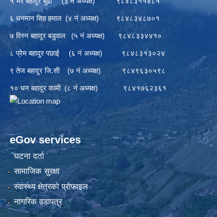
५ भैर बहादुर बुढा (३ नं अध्यक्ष) ९८४८३१५४८५
६ धनमान सिह हमाल (४ नं अध्यक्ष) ९८४८३४८७०१
७ विस्न बहादुर बडुवाल (५ नं अध्यक्ष) ९८४८३३४४१०
८ प्रेम बहादुर पछाई (६ नं अध्यक्ष) ९८४८३१३०२४
९ तेज बहादुर जि.सी (७ नं अध्यक्ष) ९८४९६३०५९८
१० धन बहादुर कामी (८ नं अध्यक्ष) ९८४१७६२३६१
eGov services
घटना दर्ता
सामाजिक सुरक्षा
स्वास्थ्य क्षेत्रको प्रोफाइल
नागरिक वडापत्र