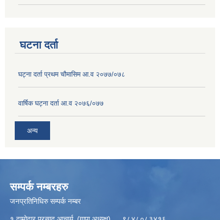
घटना दर्ता
घट्ना दर्ता प्रथम चौमासिम आ.व २०७७/०७८
वार्षिक घट्ना दर्ता आ.व २०७६/०७७
अन्य
सम्पर्क नम्बरहरु
जनप्रतिनिधिरु सम्पर्क नम्बर
१ दामोदार प्रसाद आचार्य (गापा अध्यक्ष) ९८४८०८३४१६