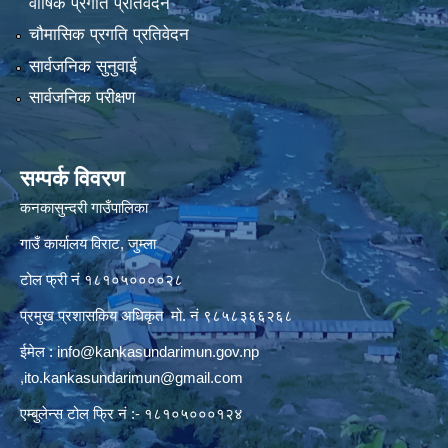
वार्षिक प्रगति प्रतिवेदन
चौमासिक प्रगति प्रतिवेदन
सार्वजनिक सुनुवाई
सार्वजनिक परीक्षण
सम्पर्क विवरण
कनकासुन्दरी गाउँपालिका
गाउँ कार्यालय विराट, जुम्ला
टोल फ्री नं १८१०५००००२८
प्रमुख प्रशासकिय अधिकृत मो. नं ९८५८३६६२६८
ईमेल :
info@kankasundarimun.gov.np
,
ito.kankasundarimun@gmail.com
एम्बुलेन्स टोल फ्रि नं :- १८१०५०००१२४