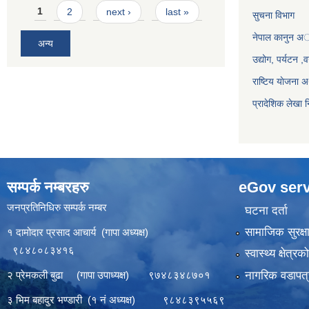
Pages
1
2
next ›
last »
सुचना विभाग
नेपाल कानुन अ
अन्य
उद्योग, पर्यटन 
राष्टिय याेजना
प्रादेशिक लेखा न
सम्पर्क नम्बरहरु
eGov serv
जनप्रतिनिधिरु सम्पर्क नम्बर
घटना दर्ता
सामाजिक सुरक्ष
१ दामोदार प्रसाद आचार्य (गापा अध्यक्ष)
९८४८०८३४१६
स्वास्थ्य क्षेत्र
नागरिक वडापत्
२ प्रेमकली बुढा (गापा उपाध्यक्ष) ९७४८३४८७०१
३ भिम बहादुर भण्डारी (१ नं अध्यक्ष) ९८४८३९५५६९