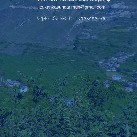
,
ito.kankasundarimun@gmail.com
एम्बुलेन्स टोल फ्रि नं :- १८१०५०००१२४