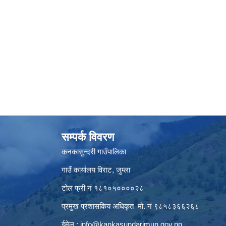
सम्पर्क विवरण
कनकासुन्दरी गाउँपालिका
गाउँ कार्यालय विराट, जुम्ला
टोल फ्री नं १८१०५००००२८
प्रमुख प्रशासकिय अधिकृत मो. नं ९८५८३६६२६८
ईमेल :
info@kankasundarimun.gov.np