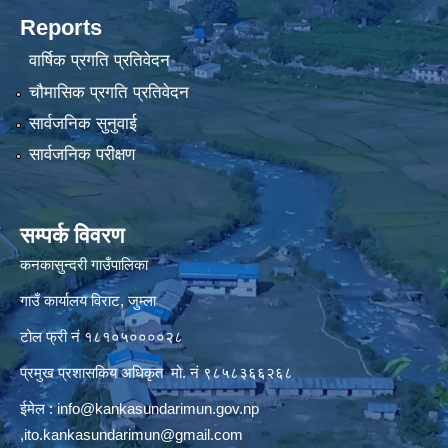
Reports
वार्षिक प्रगति प्रतिवेदन
चौमासिक प्रगति प्रतिवेदन
सार्वजनिक सुनुवाई
सार्वजनिक परीक्षण
सम्पर्क विवरण
कनकासुन्दरी गाउँपालिका
गाउँ कार्यालय विराट, जुम्ला
टोल फ्री नं १८१०५००००२८
प्रमुख प्रशासकिय अधिकृत मो. नं ९८५८३६६२६८
ईमेल :
info@kankasundarimun.gov.np
,
ito.kankasundarimun@gmail.com