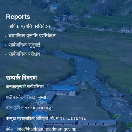
Reports
वार्षिक प्रगति प्रतिवेदन
चौमासिक प्रगति प्रतिवेदन
सार्वजनिक सुनुवाई
सार्वजनिक परीक्षण
सम्पर्क विवरण
कनकासुन्दरी गाउँपालिका
गाउँ कार्यालय विराट, जुम्ला
टोल फ्री नं १८१०५००००२८
प्रमुख प्रशासकिय अधिकृत मो. नं ९८५८३६६२६८
ईमेल :
info@kankasundarimun.gov.np