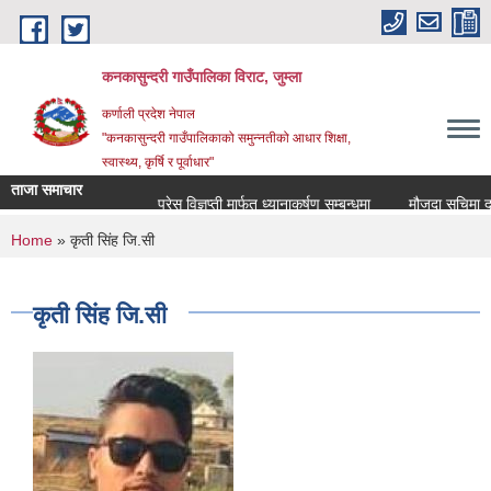
Skip to main content
कनकासुन्दरी गाउँपालिका विराट, जुम्ला
कर्णाली प्रदेश नेपाल
"कनकासुन्दरी गाउँपालिकाको समुन्नतीको आधार शिक्षा,
स्वास्थ्य, कृर्षि र पूर्वाधार"
ताजा समाचार
प्रेस विज्ञप्ती मार्फत ध्यानाकर्षण सम्बन्धमा
मौजुदा सुचिमा दर्ता व
You are here
Home
» कृती सिंह जि.सी
कृती सिंह जि.सी