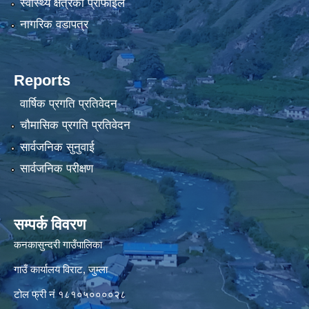
स्वास्थ्य क्षेत्रको प्रोफाइल
नागरिक वडापत्र
Reports
वार्षिक प्रगति प्रतिवेदन
चौमासिक प्रगति प्रतिवेदन
सार्वजनिक सुनुवाई
सार्वजनिक परीक्षण
सम्पर्क विवरण
कनकासुन्दरी गाउँपालिका
गाउँ कार्यालय विराट, जुम्ला
टोल फ्री नं १८१०५००००२८