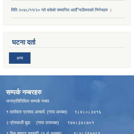
मिति २०७८/११/२० गते बसेको सम्मानित आठौँ गाउँसभाको निर्णयहरु ।
घटना दर्ता
अन्य
सम्पर्क नम्बरहरु
जनप्रतिनिधिरु सम्पर्क नम्बर
१ दामोदार प्रसाद आचार्य (गापा अध्यक्ष) ९८४८०८३४१६
२ प्रेमकली बुढा (गापा उपाध्यक्ष) ९७४८३४८७०१
३ भिम बहादुर भण्डारी (१ नं अध्यक्ष) ९८४८३९५५६९