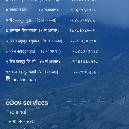
४ खाम्मा रावत (२ नंअध्यक्ष) ९८६६१६११८८
५ भैर बहादुर बुढा (३ नं अध्यक्ष) ९८४८३१५४८५
६ धनमान सिह हमाल (४ नं अध्यक्ष) ९८४८३४८७०१
७ विस्न बहादुर बडुवाल (५ नं अध्यक्ष) ९८४८३३४४१०
८ प्रेम बहादुर पछाई (६ नं अध्यक्ष) ९८४८३१३०२४
९ तेज बहादुर जि.सी (७ नं अध्यक्ष) ९८४९६३०५९८
१० धन बहादुर कामी (८ नं अध्यक्ष) ९८४१७६२३६१
eGov services
घटना दर्ता
सामाजिक सुरक्षा