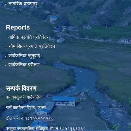
नागरिक वडापत्र
Reports
वार्षिक प्रगति प्रतिवेदन
चौमासिक प्रगति प्रतिवेदन
सार्वजनिक सुनुवाई
सार्वजनिक परीक्षण
सम्पर्क विवरण
कनकासुन्दरी गाउँपालिका
गाउँ कार्यालय विराट, जुम्ला
टोल फ्री नं १८१०५००००२८
प्रमुख प्रशासकिय अधिकृत मो. नं ९८५८३६६२६८