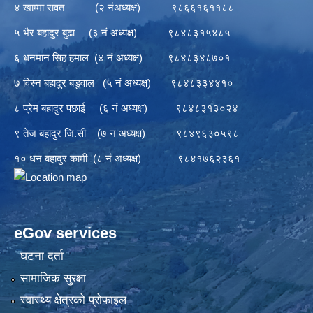
४ खाम्मा रावत (२ नंअध्यक्ष) ९८६६१६११८८
५ भैर बहादुर बुढा (३ नं अध्यक्ष) ९८४८३१५४८५
६ धनमान सिह हमाल (४ नं अध्यक्ष) ९८४८३४८७०१
७ विस्न बहादुर बडुवाल (५ नं अध्यक्ष) ९८४८३३४४१०
८ प्रेम बहादुर पछाई (६ नं अध्यक्ष) ९८४८३१३०२४
९ तेज बहादुर जि.सी (७ नं अध्यक्ष) ९८४९६३०५९८
१० धन बहादुर कामी (८ नं अध्यक्ष) ९८४१७६२३६१
eGov services
घटना दर्ता
सामाजिक सुरक्षा
स्वास्थ्य क्षेत्रको प्रोफाइल