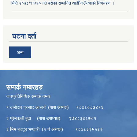
मिति २०७८/११/२० गते बसेको सम्मानित आठौँ गाउँसभाको निर्णयहरु ।
घटना दर्ता
अन्य
सम्पर्क नम्बरहरु
जनप्रतिनिधिरु सम्पर्क नम्बर
१ दामोदार प्रसाद आचार्य (गापा अध्यक्ष) ९८४८०८३४१६
२ प्रेमकली बुढा (गापा उपाध्यक्ष) ९७४८३४८७०१
३ भिम बहादुर भण्डारी (१ नं अध्यक्ष) ९८४८३९५५६९