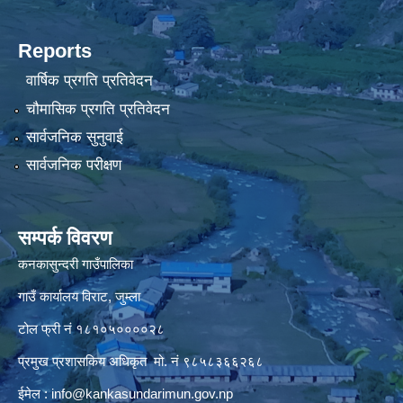
Reports
वार्षिक प्रगति प्रतिवेदन
चौमासिक प्रगति प्रतिवेदन
सार्वजनिक सुनुवाई
सार्वजनिक परीक्षण
सम्पर्क विवरण
कनकासुन्दरी गाउँपालिका
गाउँ कार्यालय विराट, जुम्ला
टोल फ्री नं १८१०५००००२८
प्रमुख प्रशासकिय अधिकृत मो. नं ९८५८३६६२६८
ईमेल :
info@kankasundarimun.gov.np