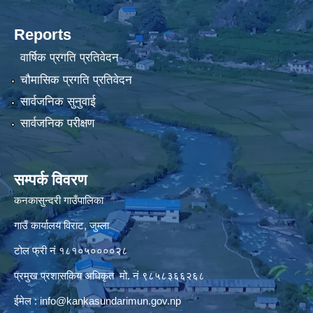
Reports
वार्षिक प्रगति प्रतिवेदन
चौमासिक प्रगति प्रतिवेदन
सार्वजनिक सुनुवाई
सार्वजनिक परीक्षण
सम्पर्क विवरण
कनकासुन्दरी गाउँपालिका
गाउँ कार्यालय विराट, जुम्ला
टोल फ्री नं १८१०५००००२८
प्रमुख प्रशासकिय अधिकृत मो. नं ९८५८३६६२६८
ईमेल :
info@kankasundarimun.gov.np