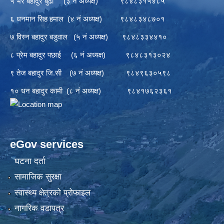
५ भैर बहादुर बुढा (३ नं अध्यक्ष) ९८४८३१५४८५
६ धनमान सिह हमाल (४ नं अध्यक्ष) ९८४८३४८७०१
७ विस्न बहादुर बडुवाल (५ नं अध्यक्ष) ९८४८३३४४१०
८ प्रेम बहादुर पछाई (६ नं अध्यक्ष) ९८४८३१३०२४
९ तेज बहादुर जि.सी (७ नं अध्यक्ष) ९८४९६३०५९८
१० धन बहादुर कामी (८ नं अध्यक्ष) ९८४१७६२३६१
eGov services
घटना दर्ता
सामाजिक सुरक्षा
स्वास्थ्य क्षेत्रको प्रोफाइल
नागरिक वडापत्र