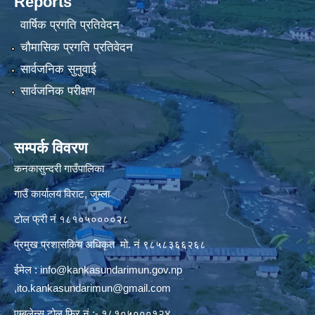
Reports
वार्षिक प्रगति प्रतिवेदन
चौमासिक प्रगति प्रतिवेदन
सार्वजनिक सुनुवाई
सार्वजनिक परीक्षण
सम्पर्क विवरण
कनकासुन्दरी गाउँपालिका
गाउँ कार्यालय विराट, जुम्ला
टोल फ्री नं १८१०५००००२८
प्रमुख प्रशासकिय अधिकृत मो. नं ९८५८३६६२६८
ईमेल :
info@kankasundarimun.gov.np
,
ito.kankasundarimun@gmail.com
एम्बुलेन्स टोल फ्रि नं :- १८१०५०००१२४