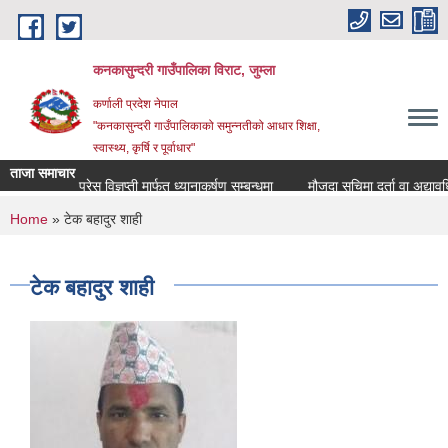
Skip to main content
कनकासुन्दरी गाउँपालिका विराट, जुम्ला
कर्णाली प्रदेश नेपाल
"कनकासुन्दरी गाउँपालिकाको समुन्नतीको आधार शिक्षा,
स्वास्थ्य, कृर्षि र पूर्वाधार"
ताजा समाचार
प्रेस विज्ञप्ती मार्फत ध्यानाकर्षण सम्बन्धमा
मौजुदा सुचिमा दर्ता वा अद्यावधिक हु
You are here
Home
» टेक बहादुर शाही
टेक बहादुर शाही