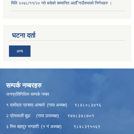
मिति २०७८/११/२० गते बसेको सम्मानित आठौँ गाउँसभाको निर्णयहरु ।
घटना दर्ता
अन्य
सम्पर्क नम्बरहरु
जनप्रतिनिधिरु सम्पर्क नम्बर
१ दामोदार प्रसाद आचार्य (गापा अध्यक्ष) ९८४८०८३४१६
२ प्रेमकली बुढा (गापा उपाध्यक्ष) ९७४८३४८७०१
३ भिम बहादुर भण्डारी (१ नं अध्यक्ष) ९८४८३९५५६९