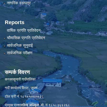
नागरिक वडापत्र
Reports
वार्षिक प्रगति प्रतिवेदन
चौमासिक प्रगति प्रतिवेदन
सार्वजनिक सुनुवाई
सार्वजनिक परीक्षण
सम्पर्क विवरण
कनकासुन्दरी गाउँपालिका
गाउँ कार्यालय विराट, जुम्ला
टोल फ्री नं १८१०५००००२८
प्रमुख प्रशासकिय अधिकृत मो. नं ९८५८३६६२६८