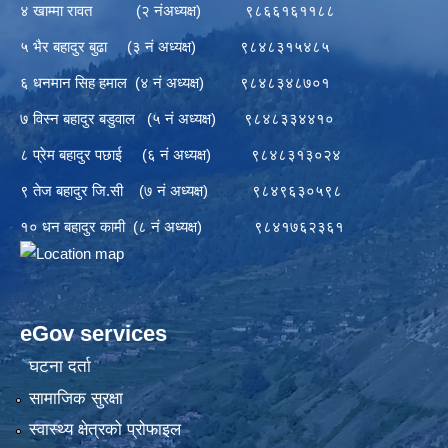
४ खाम्मा रावत (२ नंअध्यक्ष) ९८६६१६११८८
५ भैर बहादुर बुढा (३ नं अध्यक्ष) ९८४८३१५४८५
६ धनमान सिह हमाल (४ नं अध्यक्ष) ९८४८३४८७०१
७ विस्न बहादुर बडुवाल (५ नं अध्यक्ष) ९८४८३३४४१०
८ प्रेम बहादुर पछाई (६ नं अध्यक्ष) ९८४८३१३०२४
९ तेज बहादुर जि.सी (७ नं अध्यक्ष) ९८४९६३०५९८
१० धन बहादुर कामी (८ नं अध्यक्ष) ९८४१७६२३६१
eGov services
घटना दर्ता
सामाजिक सुरक्षा
स्वास्थ्य क्षेत्रको प्रोफाइल