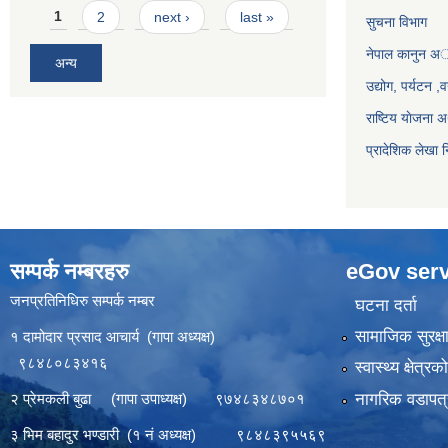
Pages
1
2
next ›
last »
सुचना विभाग
नेपाल कानुन अ
अन्य
उद्योग, पर्यटन 
राष्टिय याेजना
प्रादेशिक लेखा न
सम्पर्क नम्बरहरु
eGov serv
जनप्रतिनिधिरु सम्पर्क नम्बर
घटना दर्ता
सामाजिक सुरक्ष
१ दामोदार प्रसाद आचार्य (गापा अध्यक्ष)
९८४८०८३४१६
स्वास्थ्य क्षेत्र
नागरिक वडापत्
२ प्रेमकली बुढा (गापा उपाध्यक्ष) ९७४८३४८७०१
३ भिम बहादुर भण्डारी (१ नं अध्यक्ष) ९८४८३९५५६९