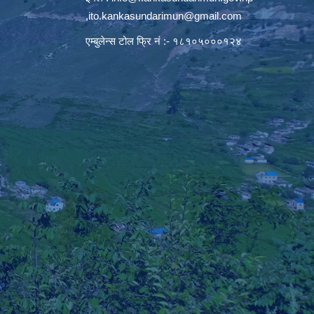
,
ito.kankasundarimun@gmail.com
एम्बुलेन्स टोल फ्रि नं :- १८१०५०००१२४