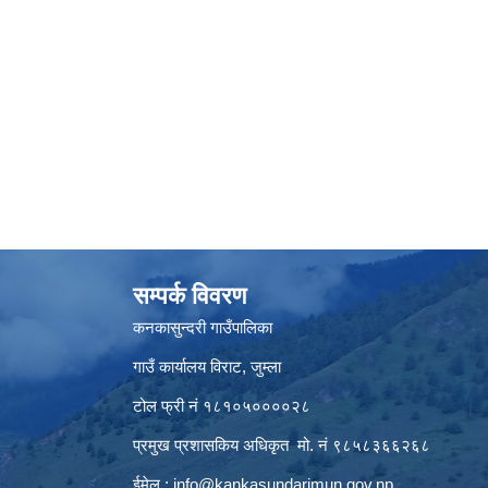
सम्पर्क विवरण
कनकासुन्दरी गाउँपालिका
गाउँ कार्यालय विराट, जुम्ला
टोल फ्री नं १८१०५००००२८
प्रमुख प्रशासकिय अधिकृत मो. नं ९८५८३६६२६८
ईमेल :
info@kankasundarimun.gov.np