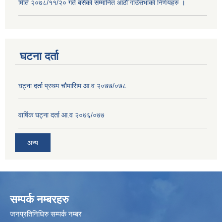
मिति २०७८/११/२० गते बसेको सम्मानित आठौँ गाउँसभाको निर्णयहरु ।
घटना दर्ता
घट्ना दर्ता प्रथम चौमासिम आ.व २०७७/०७८
वार्षिक घट्ना दर्ता आ.व २०७६/०७७
अन्य
सम्पर्क नम्बरहरु
जनप्रतिनिधिरु सम्पर्क नम्बर