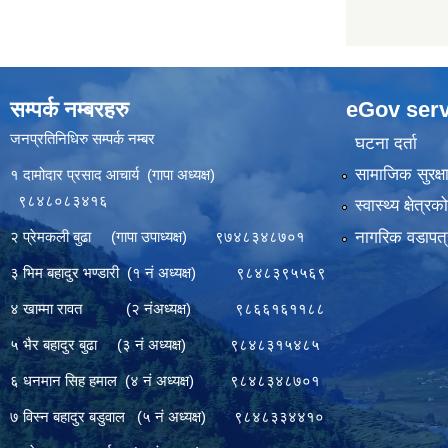
सम्पर्क नम्बरहरु
eGov serv
जनप्रतिनिधिरु सम्पर्क नम्बर
घटना दर्ता
सामाजिक सुरक्ष
१ दामोदार प्रसाद आचार्य (गापा अध्यक्ष)
९८४८०८३४१६
स्वास्थ्य क्षेत्र
नागरिक वडापत्
२ प्रेमकली बुढा (गापा उपाध्यक्ष) ९७४८३४८७०१
३ भिम बहादुर भण्डारी (१ नं अध्यक्ष) ९८४८३९५५६९
४ खाम्मा रावत (२ नंअध्यक्ष) ९८६६१६११८८
५ भैर बहादुर बुढा (३ नं अध्यक्ष) ९८४८३१५४८५
६ धनमान सिह हमाल (४ नं अध्यक्ष) ९८४८३४८७०१
७ विस्न बहादुर बडुवाल (५ नं अध्यक्ष) ९८४८३३४४१०