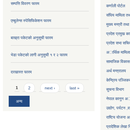
सम्पत्ति विवरण फारम
कर्णाली पाेर्टल
संघिय मामिला तथ
एम्बुलेन्स स्पेसिफिकेशन फारम
मुख्य मन्त्री तथ
प्रदेश प्रमुख का
बाख्रा पकेटको अनुसूची फारम
प्रदेश सभा सचि
अार्थिक मामिला 
भेडा पकेटको लागी अनुसुची १ र २ फारम
सामाजिक विकास 
अर्थ मन्त्रालय
दरखास्त फारम
केन्द्रिय पञ्जि
Pages
1
2
next ›
last »
सुचना विभाग
नेपाल कानुन अ
अन्य
उद्योग, पर्यटन 
राष्टिय याेजना
प्रादेशिक लेखा न