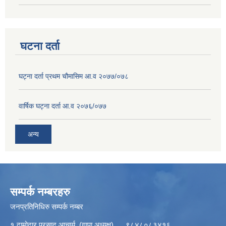
घटना दर्ता
घट्ना दर्ता प्रथम चौमासिम आ.व २०७७/०७८
वार्षिक घट्ना दर्ता आ.व २०७६/०७७
अन्य
सम्पर्क नम्बरहरु
जनप्रतिनिधिरु सम्पर्क नम्बर
१ दामोदार प्रसाद आचार्य (गापा अध्यक्ष) ९८४८०८३४१६