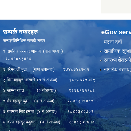
सम्पर्क नम्बरहरु
eGov serv
जनप्रतिनिधिरु सम्पर्क नम्बर
घटना दर्ता
सामाजिक सुरक्ष
१ दामोदार प्रसाद आचार्य (गापा अध्यक्ष)
९८४८०८३४१६
स्वास्थ्य क्षेत्र
नागरिक वडापत्
२ प्रेमकली बुढा (गापा उपाध्यक्ष) ९७४८३४८७०१
३ भिम बहादुर भण्डारी (१ नं अध्यक्ष) ९८४८३९५५६९
४ खाम्मा रावत (२ नंअध्यक्ष) ९८६६१६११८८
५ भैर बहादुर बुढा (३ नं अध्यक्ष) ९८४८३१५४८५
६ धनमान सिह हमाल (४ नं अध्यक्ष) ९८४८३४८७०१
७ विस्न बहादुर बडुवाल (५ नं अध्यक्ष) ९८४८३३४४१०