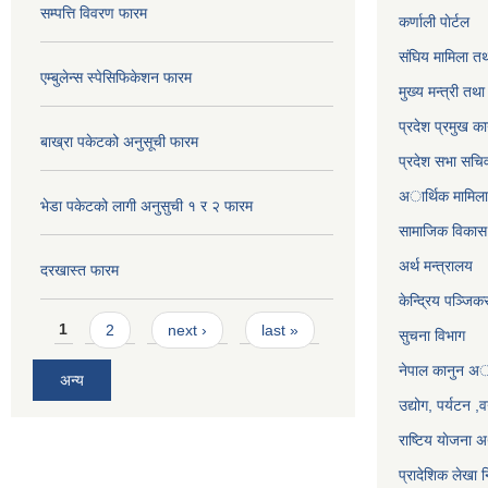
सम्पत्ति विवरण फारम
कर्णाली पाेर्टल
संघिय मामिला तथ
एम्बुलेन्स स्पेसिफिकेशन फारम
मुख्य मन्त्री तथ
प्रदेश प्रमुख का
बाख्रा पकेटको अनुसूची फारम
प्रदेश सभा सचि
अार्थिक मामिला 
भेडा पकेटको लागी अनुसुची १ र २ फारम
सामाजिक विकास 
अर्थ मन्त्रालय
दरखास्त फारम
केन्द्रिय पञ्जि
Pages
1
2
next ›
last »
सुचना विभाग
नेपाल कानुन अ
अन्य
उद्योग, पर्यटन 
राष्टिय याेजना
प्रादेशिक लेखा न