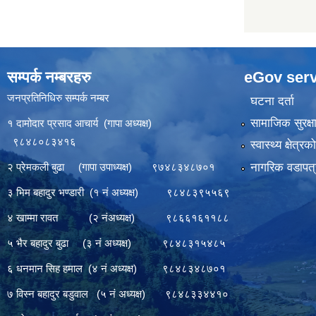
सम्पर्क नम्बरहरु
eGov serv
जनप्रतिनिधिरु सम्पर्क नम्बर
घटना दर्ता
सामाजिक सुरक्ष
१ दामोदार प्रसाद आचार्य (गापा अध्यक्ष)
९८४८०८३४१६
स्वास्थ्य क्षेत्र
नागरिक वडापत्
२ प्रेमकली बुढा (गापा उपाध्यक्ष) ९७४८३४८७०१
३ भिम बहादुर भण्डारी (१ नं अध्यक्ष) ९८४८३९५५६९
४ खाम्मा रावत (२ नंअध्यक्ष) ९८६६१६११८८
५ भैर बहादुर बुढा (३ नं अध्यक्ष) ९८४८३१५४८५
६ धनमान सिह हमाल (४ नं अध्यक्ष) ९८४८३४८७०१
७ विस्न बहादुर बडुवाल (५ नं अध्यक्ष) ९८४८३३४४१०