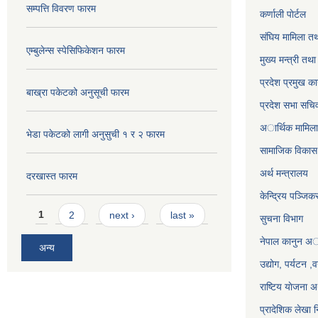
सम्पत्ति विवरण फारम
कर्णाली पाेर्टल
संघिय मामिला तथ
एम्बुलेन्स स्पेसिफिकेशन फारम
मुख्य मन्त्री तथ
प्रदेश प्रमुख का
बाख्रा पकेटको अनुसूची फारम
प्रदेश सभा सचि
अार्थिक मामिला 
भेडा पकेटको लागी अनुसुची १ र २ फारम
सामाजिक विकास 
अर्थ मन्त्रालय
दरखास्त फारम
केन्द्रिय पञ्जि
Pages
1
2
next ›
last »
सुचना विभाग
नेपाल कानुन अ
अन्य
उद्योग, पर्यटन 
राष्टिय याेजना
प्रादेशिक लेखा न