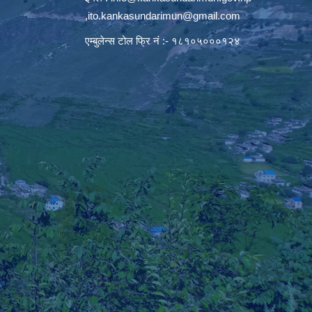
,
ito.kankasundarimun@gmail.com
एम्बुलेन्स टोल फ्रि नं :- १८१०५०००१२४