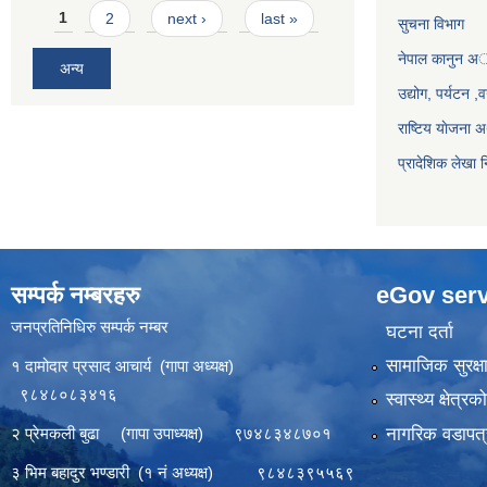
Pages
1
2
next ›
last »
सुचना विभाग
नेपाल कानुन अ
अन्य
उद्योग, पर्यटन 
राष्टिय याेजना
प्रादेशिक लेखा न
सम्पर्क नम्बरहरु
eGov serv
जनप्रतिनिधिरु सम्पर्क नम्बर
घटना दर्ता
सामाजिक सुरक्ष
१ दामोदार प्रसाद आचार्य (गापा अध्यक्ष)
९८४८०८३४१६
स्वास्थ्य क्षेत्र
नागरिक वडापत्
२ प्रेमकली बुढा (गापा उपाध्यक्ष) ९७४८३४८७०१
३ भिम बहादुर भण्डारी (१ नं अध्यक्ष) ९८४८३९५५६९