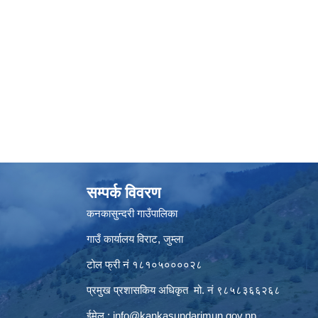
सम्पर्क विवरण
कनकासुन्दरी गाउँपालिका
गाउँ कार्यालय विराट, जुम्ला
टोल फ्री नं १८१०५००००२८
प्रमुख प्रशासकिय अधिकृत मो. नं ९८५८३६६२६८
ईमेल :
info@kankasundarimun.gov.np