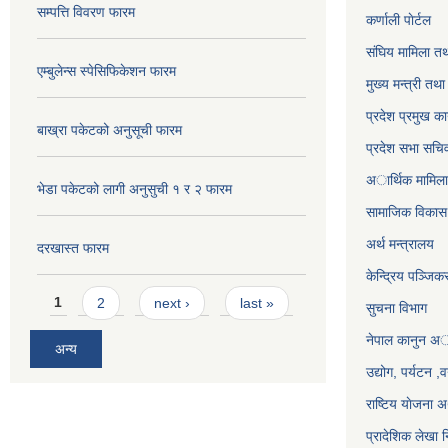
सम्पत्ति विवरण फारम
कर्णाली पाेर्टल
संघिय मामिला तथ
एम्बुलेन्स स्पेसिफिकेशन फारम
मुख्य मन्त्री तथ
प्रदेश प्रमुख का
बाख्रा पकेटको अनुसूची फारम
प्रदेश सभा सचि
अार्थिक मामिला 
भेडा पकेटको लागी अनुसुची १ र २ फारम
सामाजिक विकास 
अर्थ मन्त्रालय
दरखास्त फारम
केन्द्रिय पञ्जि
Pages
1
2
next ›
last »
सुचना विभाग
नेपाल कानुन अ
अन्य
उद्योग, पर्यटन 
राष्टिय याेजना
प्रादेशिक लेखा न