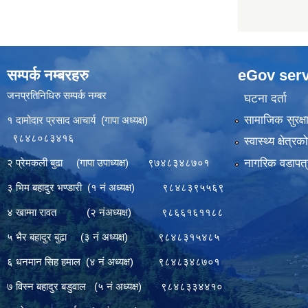
सम्पर्क नम्बरहरु
eGov serv
जनप्रतिनिधिरु सम्पर्क नम्बर
घटना दर्ता
सामाजिक सुरक्ष
१ दामोदार प्रसाद आचार्य (गापा अध्यक्ष)
९८४८०८३४१६
स्वास्थ्य क्षेत्र
नागरिक वडापत्
२ प्रेमकली बुढा (गापा उपाध्यक्ष) ९७४८३४८७०१
३ भिम बहादुर भण्डारी (१ नं अध्यक्ष) ९८४८३९५५६९
४ खाम्मा रावत (२ नंअध्यक्ष) ९८६६१६११८८
५ भैर बहादुर बुढा (३ नं अध्यक्ष) ९८४८३१५४८५
६ धनमान सिह हमाल (४ नं अध्यक्ष) ९८४८३४८७०१
७ विस्न बहादुर बडुवाल (५ नं अध्यक्ष) ९८४८३३४४१०