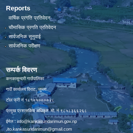
Reports
वार्षिक प्रगति प्रतिवेदन
चौमासिक प्रगति प्रतिवेदन
सार्वजनिक सुनुवाई
सार्वजनिक परीक्षण
सम्पर्क विवरण
कनकासुन्दरी गाउँपालिका
गाउँ कार्यालय विराट, जुम्ला
टोल फ्री नं १८१०५००००२८
प्रमुख प्रशासकिय अधिकृत मो. नं ९८५८३६६२६८
ईमेल :
info@kankasundarimun.gov.np
,
ito.kankasundarimun@gmail.com