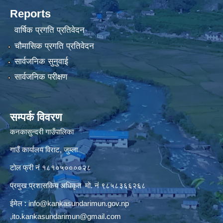
Reports
वार्षिक प्रगति प्रतिवेदन
चौमासिक प्रगति प्रतिवेदन
सार्वजनिक सुनुवाई
सार्वजनिक परीक्षण
सम्पर्क विवरण
कनकासुन्दरी गाउँपालिका
गाउँ कार्यालय विराट, जुम्ला
टोल फ्री नं १८१०५००००२८
प्रमुख प्रशासकिय अधिकृत मो. नं ९८५८३६६२६८
ईमेल :
info@kankasundarimun.gov.np
,
ito.kankasundarimun@gmail.com