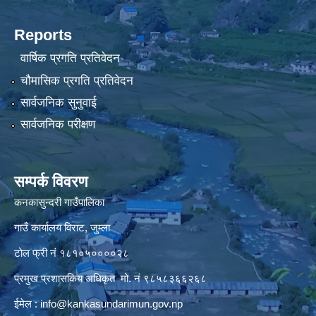
Reports
वार्षिक प्रगति प्रतिवेदन
चौमासिक प्रगति प्रतिवेदन
सार्वजनिक सुनुवाई
सार्वजनिक परीक्षण
सम्पर्क विवरण
कनकासुन्दरी गाउँपालिका
गाउँ कार्यालय विराट, जुम्ला
टोल फ्री नं १८१०५००००२८
प्रमुख प्रशासकिय अधिकृत मो. नं ९८५८३६६२६८
ईमेल :
info@kankasundarimun.gov.np