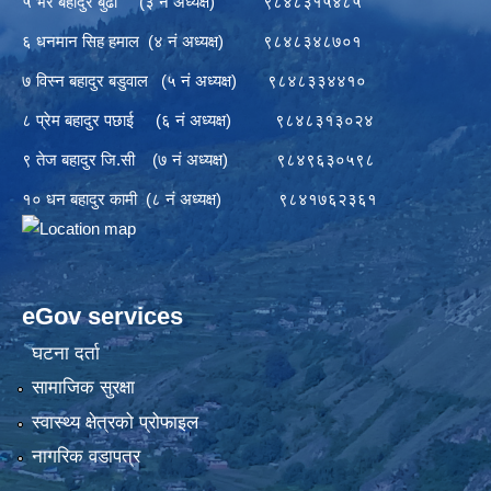
५ भैर बहादुर बुढा (३ नं अध्यक्ष) ९८४८३१५४८५
६ धनमान सिह हमाल (४ नं अध्यक्ष) ९८४८३४८७०१
७ विस्न बहादुर बडुवाल (५ नं अध्यक्ष) ९८४८३३४४१०
८ प्रेम बहादुर पछाई (६ नं अध्यक्ष) ९८४८३१३०२४
९ तेज बहादुर जि.सी (७ नं अध्यक्ष) ९८४९६३०५९८
१० धन बहादुर कामी (८ नं अध्यक्ष) ९८४१७६२३६१
eGov services
घटना दर्ता
सामाजिक सुरक्षा
स्वास्थ्य क्षेत्रको प्रोफाइल
नागरिक वडापत्र