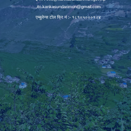
,
ito.kankasundarimun@gmail.com
एम्बुलेन्स टोल फ्रि नं :- १८१०५०००१२४