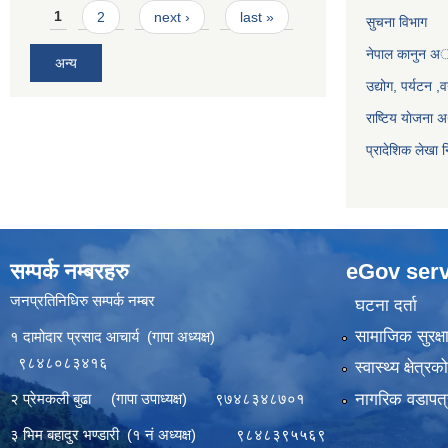
Pages
1
2
next ›
last »
सुचना विभाग
नेपाल कानुन अ
अन्य
उद्योग, पर्यटन 
राष्टिय याेजना
प्रादेशिक लेखा न
सम्पर्क नम्बरहरु
eGov serv
जनप्रतिनिधिरु सम्पर्क नम्बर
घटना दर्ता
सामाजिक सुरक्ष
१ दामोदार प्रसाद आचार्य (गापा अध्यक्ष)
९८४८०८३४१६
स्वास्थ्य क्षेत्र
नागरिक वडापत्
२ प्रेमकली बुढा (गापा उपाध्यक्ष) ९७४८३४८७०१
३ भिम बहादुर भण्डारी (१ नं अध्यक्ष) ९८४८३९५५६९