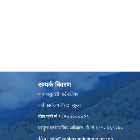
सम्पर्क विवरण
कनकासुन्दरी गाउँपालिका
गाउँ कार्यालय विराट, जुम्ला
टोल फ्री नं १८१०५००००२८
प्रमुख प्रशासकिय अधिकृत मो. नं ९८५८३६६२६८
ईमेल :
info@kankasundarimun.gov.np