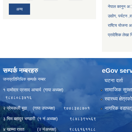
नेपाल कानुन अ
अन्य
उद्योग, पर्यटन 
राष्टिय याेजना
प्रादेशिक लेखा न
सम्पर्क नम्बरहरु
eGov serv
जनप्रतिनिधिरु सम्पर्क नम्बर
घटना दर्ता
सामाजिक सुरक्ष
१ दामोदार प्रसाद आचार्य (गापा अध्यक्ष)
९८४८०८३४१६
स्वास्थ्य क्षेत्र
नागरिक वडापत्
२ प्रेमकली बुढा (गापा उपाध्यक्ष) ९७४८३४८७०१
३ भिम बहादुर भण्डारी (१ नं अध्यक्ष) ९८४८३९५५६९
४ खाम्मा रावत (२ नंअध्यक्ष) ९८६६१६११८८