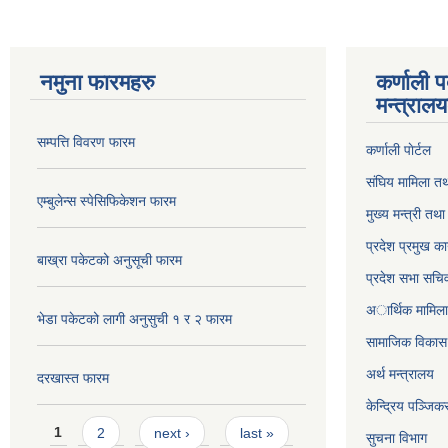
नमुना फारमहरु
कर्णाली 
मन्त्राल
सम्पत्ति विवरण फारम
कर्णाली पाेर्टल
संघिय मामिला तथ
एम्बुलेन्स स्पेसिफिकेशन फारम
मुख्य मन्त्री तथ
प्रदेश प्रमुख का
बाख्रा पकेटको अनुसूची फारम
प्रदेश सभा सचि
अार्थिक मामिला 
भेडा पकेटको लागी अनुसुची १ र २ फारम
सामाजिक विकास 
अर्थ मन्त्रालय
दरखास्त फारम
केन्द्रिय पञ्जि
Pages
1
2
next ›
last »
सुचना विभाग