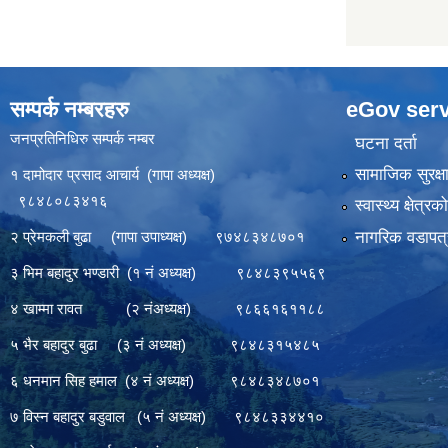
सम्पर्क नम्बरहरु
eGov serv
जनप्रतिनिधिरु सम्पर्क नम्बर
घटना दर्ता
सामाजिक सुरक्ष
१ दामोदार प्रसाद आचार्य (गापा अध्यक्ष)
९८४८०८३४१६
स्वास्थ्य क्षेत्र
नागरिक वडापत्
२ प्रेमकली बुढा (गापा उपाध्यक्ष) ९७४८३४८७०१
३ भिम बहादुर भण्डारी (१ नं अध्यक्ष) ९८४८३९५५६९
४ खाम्मा रावत (२ नंअध्यक्ष) ९८६६१६११८८
५ भैर बहादुर बुढा (३ नं अध्यक्ष) ९८४८३१५४८५
६ धनमान सिह हमाल (४ नं अध्यक्ष) ९८४८३४८७०१
७ विस्न बहादुर बडुवाल (५ नं अध्यक्ष) ९८४८३३४४१०