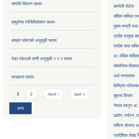
सम्पत्ति विवरण फारम
कर्णाली पाेर्टल
संघिय मामिला तथ
एम्बुलेन्स स्पेसिफिकेशन फारम
मुख्य मन्त्री तथ
प्रदेश प्रमुख का
बाख्रा पकेटको अनुसूची फारम
प्रदेश सभा सचि
अार्थिक मामिला 
भेडा पकेटको लागी अनुसुची १ र २ फारम
सामाजिक विकास 
अर्थ मन्त्रालय
दरखास्त फारम
केन्द्रिय पञ्जि
Pages
1
2
next ›
last »
सुचना विभाग
नेपाल कानुन अ
अन्य
उद्योग, पर्यटन 
राष्टिय याेजना
प्रादेशिक लेखा न