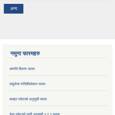
अन्य
नमुना फारमहरु
सम्पत्ति विवरण फारम
एम्बुलेन्स स्पेसिफिकेशन फारम
बाख्रा पकेटको अनुसूची फारम
भेडा पकेटको लागी अनुसुची १ र २ फारम